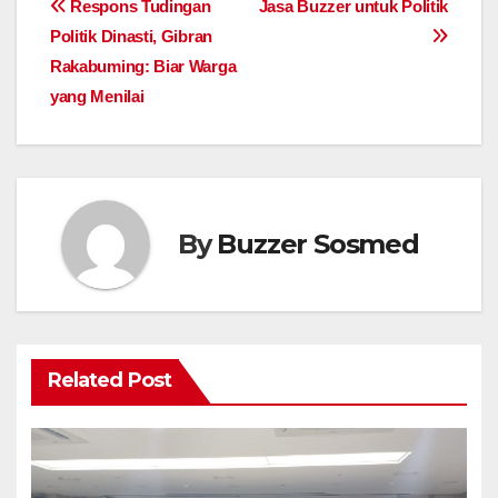
Post
Respons Tudingan
Jasa Buzzer untuk Politik
Politik Dinasti, Gibran
navigation
Rakabuming: Biar Warga
yang Menilai
By
Buzzer Sosmed
Related Post