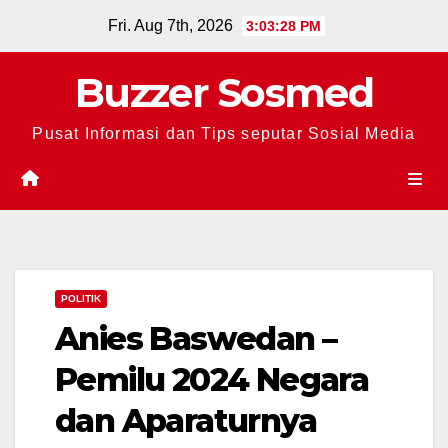
Skip
Fri. Aug 7th, 2026
3:03:28 PM
to
content
Buzzer Sosmed
Pusat Informasi dan Tips seputar Sosial Media
POLITIK
Anies Baswedan –
Pemilu 2024 Negara
dan Aparaturnya