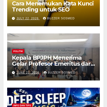
Cara Menemukan Kata Kunci
Trending untuk SEO
JULY 22, 2026
BUZZER SOSMED
POLITIK
Kepala BPJPH Menerima
Gelar Profesor Emeritus dari
Silla University, Busan Korsel
JUNE 21, 2026
BUZZER SOSMED
INFO DAN TIPS