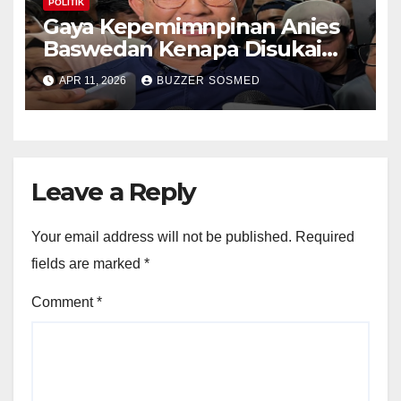
POLITIK
Gaya Kepemimnpinan Anies
Baswedan Kenapa Disukai
Banget Gen Z
APR 11, 2026
BUZZER SOSMED
Leave a Reply
Your email address will not be published.
Required
fields are marked
*
Comment
*