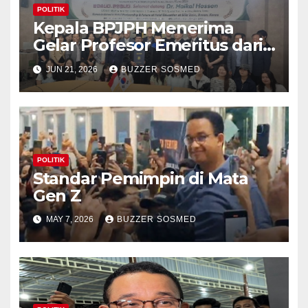
POLITIK
Kepala BPJPH Menerima
Gelar Profesor Emeritus dari
Silla University, Busan Korsel
JUN 21, 2026
BUZZER SOSMED
POLITIK
Standar Pemimpin di Mata
Gen Z
MAY 7, 2026
BUZZER SOSMED