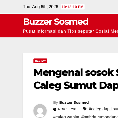
Skip
Thu. Aug 6th, 2026
10:12:11 PM
to
Buzzer Sosmed
content
Pusat Informasi dan Tips seputar Sosial Me
REVIEW
Mengenal sosok
Caleg Sumut Dapi
By
Buzzer Sosmed
#caleg dapil su
NOV 15, 2018
#caleg wanita
,
#safrida rumondan