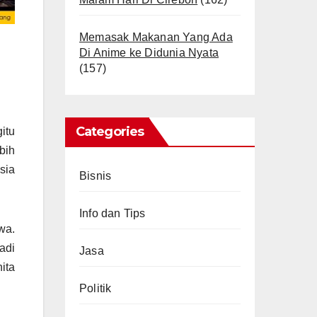
Memasak Makanan Yang Ada
Di Anime ke Didunia Nyata
(157)
Categories
itu
bih
sia
Bisnis
Info dan Tips
wa.
adi
Jasa
ita
Politik