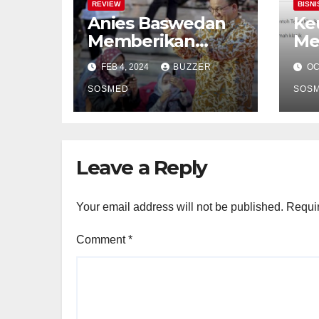
REVIEW
BISNI
Anies Baswedan
Ke
Memberikan
Me
Dukungan Positif
Ja
FEB 4, 2024
BUZZER
OC
Terhadap
Ru
Pertumbuhan
SOSMED
SOS
Sektor Konstruksi
Di Indonesia
Leave a Reply
Your email address will not be published.
Requir
Comment
*