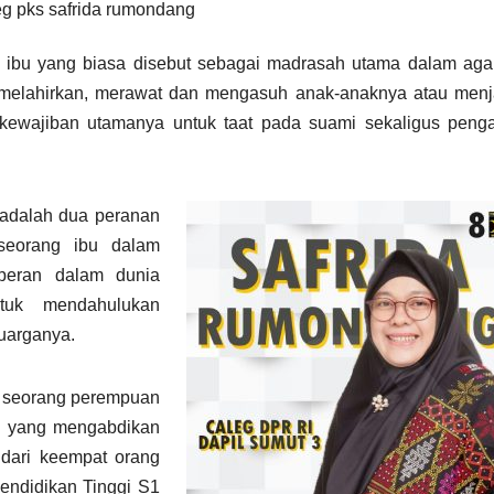
eg pks safrida rumondang
 ibu yang biasa disebut sebagai madrasah utama dalam ag
 melahirkan, merawat dan mengasuh anak-anaknya atau menj
kewajiban utamanya untuk taat pada suami sekaligus penga
 adalah dua peranan
 seorang ibu dalam
peran dalam dunia
tuk mendahulukan
luarganya.
ri seorang perempuan
ng yang mengabdikan
 dari keempat orang
endidikan Tinggi S1