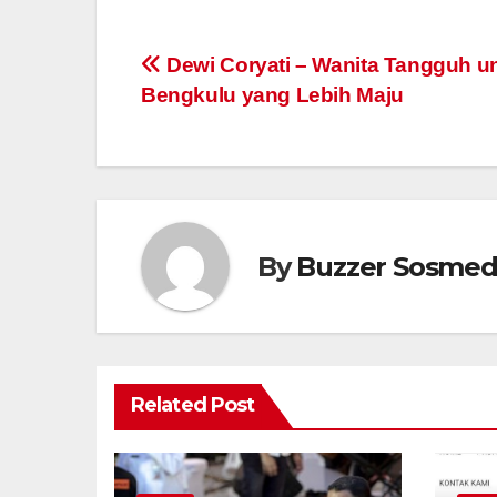
Post
Dewi Coryati – Wanita Tangguh u
Bengkulu yang Lebih Maju
navigation
By
Buzzer Sosme
Related Post