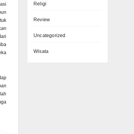
Religi
asi
pun
Review
tuk
kan
Uncategorized
ari
iba
Wisata
eka
dap
pan
lah
uga