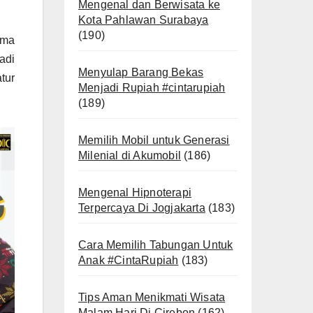
Mengenal dan Berwisata ke
Kota Pahlawan Surabaya
(190)
ama
adi
Menyulap Barang Bekas
tur
Menjadi Rupiah #cintarupiah
(189)
Memilih Mobil untuk Generasi
Milenial di Akumobil
(186)
Mengenal Hipnoterapi
Terpercaya Di Jogjakarta
(183)
Cara Memilih Tabungan Untuk
Anak #CintaRupiah
(183)
Tips Aman Menikmati Wisata
Malam Hari Di Cirebon
(162)