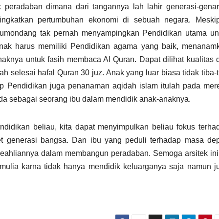
 peradaban dimana dari tangannya lah lahir generasi-genar
ngkatkan pertumbuhan ekonomi di sebuah negara. Meski
 Rumondang tak pernah menyampingkan Pendidikan utama un
nak harus memiliki Pendidikan agama yang baik, menanam
knya untuk fasih membaca Al Quran. Dapat dilihat kualitas d
h selesai hafal Quran 30 juz. Anak yang luar biasa tidak tiba-t
p Pendidikan juga penanaman aqidah islam itulah pada mer
frida sebagai seorang ibu dalam mendidik anak-anaknya.
ndidikan beliau, kita dapat menyimpulkan beliau fokus terha
t generasi bangsa. Dan ibu yang peduli terhadap masa de
keahliannya dalam membangun peradaban. Semoga arsitek ini
mulia karna tidak hanya mendidik keluarganya saja namun j