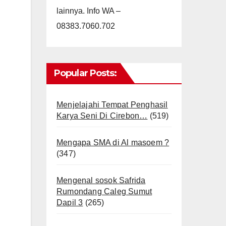
lainnya. Info WA –
08383.7060.702
Popular Posts:
Menjelajahi Tempat Penghasil
Karya Seni Di Cirebon…
(519)
Mengapa SMA di Al masoem ?
(347)
Mengenal sosok Safrida
Rumondang Caleg Sumut
Dapil 3
(265)