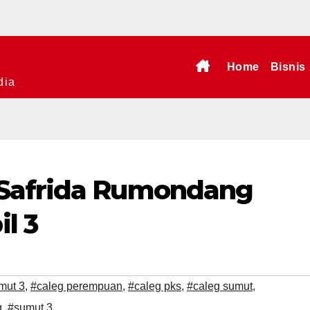
Home
Bisnis
dia
 Safrida Rumondang
l 3
mut 3
,
#caleg perempuan
,
#caleg pks
,
#caleg sumut
,
g
,
#sumut 3