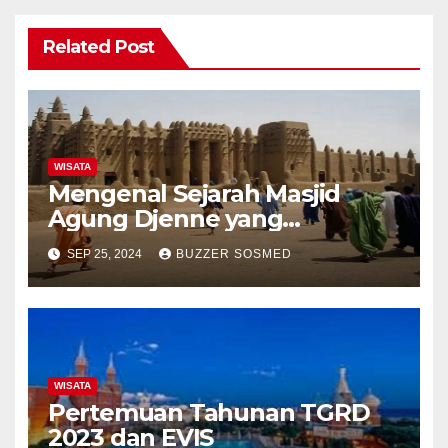
Related Post
WISATA
Mengenal Sejarah Masjid
Agung Djenne yang
Dibangun Abad Ke-13
SEP 25, 2024
BUZZER SOSMED
WISATA
Pertemuan Tahunan TGRD
2023 dan EVIS