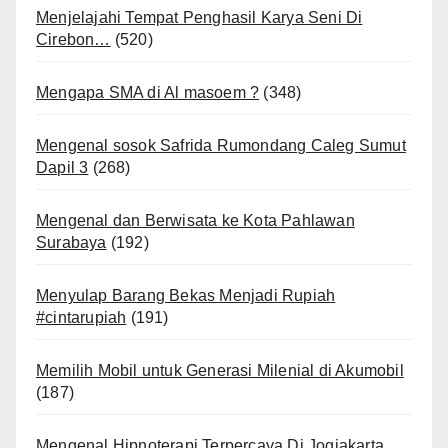
Menjelajahi Tempat Penghasil Karya Seni Di
Cirebon…
(520)
Mengapa SMA di Al masoem ?
(348)
Mengenal sosok Safrida Rumondang Caleg Sumut
Dapil 3
(268)
Mengenal dan Berwisata ke Kota Pahlawan
Surabaya
(192)
Menyulap Barang Bekas Menjadi Rupiah
#cintarupiah
(191)
Memilih Mobil untuk Generasi Milenial di Akumobil
(187)
Mengenal Hipnoterapi Terpercaya Di Jogjakarta