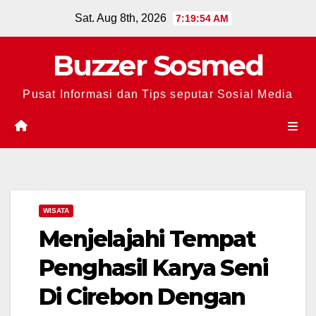
Skip
Sat. Aug 8th, 2026
7:19:55 AM
to
content
Buzzer Sosmed
Pusat Informasi dan Tips seputar Sosial Media
WISATA
Menjelajahi Tempat
Penghasil Karya Seni
Di Cirebon Dengan