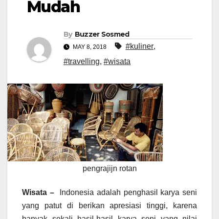
Mudah
By
Buzzer Sosmed
#kuliner
,
MAY 8, 2018
#travelling
,
#wisata
pengrajijn rotan
Wisata –
Indonesia adalah penghasil karya seni
yang patut di berikan apresiasi tinggi, karena
banyak sekali hasil-hasil karya seni yang nilai