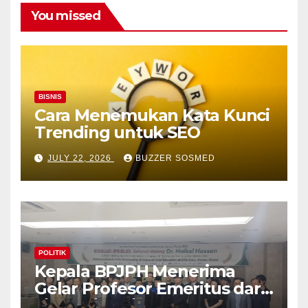
You missed
BISNIS
Cara Menemukan Kata Kunci
Trending untuk SEO
JULY 22, 2026
BUZZER SOSMED
POLITIK
Kepala BPJPH Menerima
Gelar Profesor Emeritus dari
Silla University, Busan Korsel