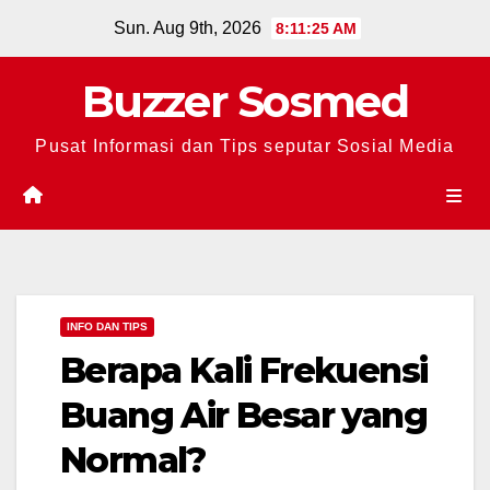
Skip
Sun. Aug 9th, 2026
8:11:26 AM
to
content
Buzzer Sosmed
Pusat Informasi dan Tips seputar Sosial Media
INFO DAN TIPS
Berapa Kali Frekuensi
Buang Air Besar yang
Normal?