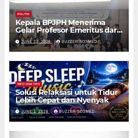
POLITIK
Kepala BPJPH Menerima
Gelar Profesor Emeritus dari
Silla University, Busan Korsel
JUNE 21, 2026
BUZZER SOSMED
INFO DAN TIPS
Solusi Relaksasi untuk Tidur
Lebih Cepat dan Nyenyak
JUNE 1, 2026
BUZZER SOSMED