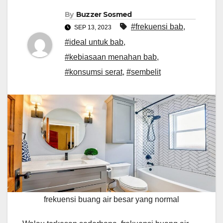
By
Buzzer Sosmed
#frekuensi bab
,
SEP 13, 2023
#ideal untuk bab
,
#kebiasaan menahan bab
,
#konsumsi serat
,
#sembelit
frekuensi buang air besar yang normal