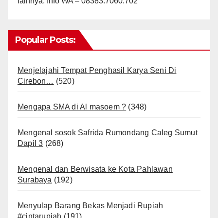
lainnya. Info WA – 08383.7060.702
Popular Posts:
Menjelajahi Tempat Penghasil Karya Seni Di
Cirebon…
(520)
Mengapa SMA di Al masoem ?
(348)
Mengenal sosok Safrida Rumondang Caleg Sumut
Dapil 3
(268)
Mengenal dan Berwisata ke Kota Pahlawan
Surabaya
(192)
Menyulap Barang Bekas Menjadi Rupiah
#cintarupiah
(191)