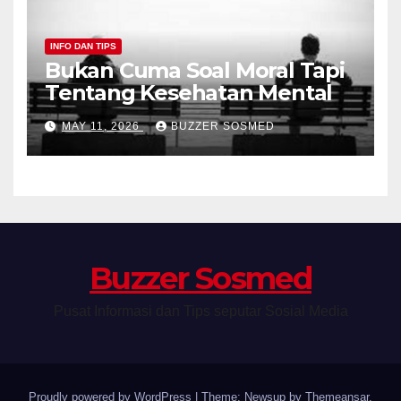
INFO DAN TIPS
Bukan Cuma Soal Moral Tapi
Tentang Kesehatan Mental
MAY 11, 2026
BUZZER SOSMED
Buzzer Sosmed
Pusat Informasi dan Tips seputar Sosial Media
Proudly powered by WordPress
|
Theme: Newsup by
Themeansar
.