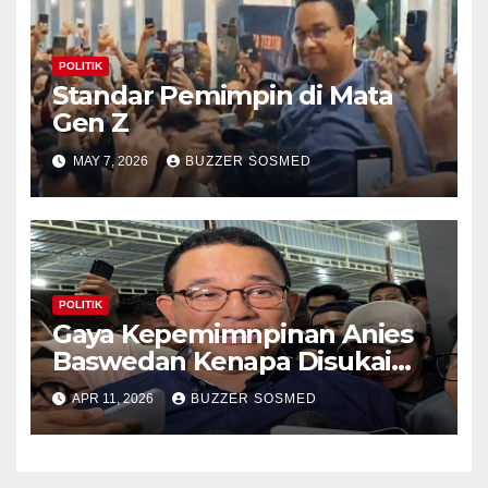
POLITIK
Standar Pemimpin di Mata
Gen Z
MAY 7, 2026
BUZZER SOSMED
POLITIK
Gaya Kepemimnpinan Anies
Baswedan Kenapa Disukai
Banget Gen Z
APR 11, 2026
BUZZER SOSMED