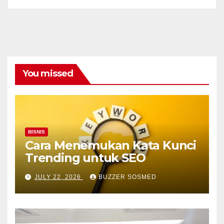
You missed
BISNIS
Cara Menemukan Kata Kunci
Trending untuk SEO
JULY 22, 2026
BUZZER SOSMED