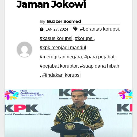
Jaman Jokowi
By
Buzzer Sosmed
#berantas korupsi
,
JAN 27, 2024
#kasus korupsi
,
#korupsi
,
#kpk menjadi mandul
,
#merugikan negara
,
#para pejabat
,
#pejabat koruptor
,
#suap dana hibah
,
#tindakan korupsi