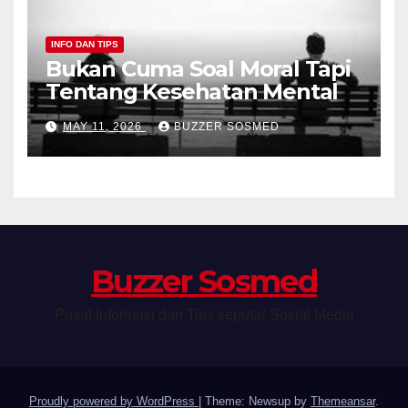
INFO DAN TIPS
Bukan Cuma Soal Moral Tapi
Tentang Kesehatan Mental
MAY 11, 2026
BUZZER SOSMED
Buzzer Sosmed
Pusat Informasi dan Tips seputar Sosial Media
Proudly powered by WordPress
|
Theme: Newsup by
Themeansar
.