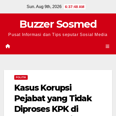
Skip
Sun. Aug 9th, 2026
6:37:49 AM
to
content
Buzzer Sosmed
Pusat Informasi dan Tips seputar Sosial Media
POLITIK
Kasus Korupsi
Pejabat yang Tidak
Diproses KPK di