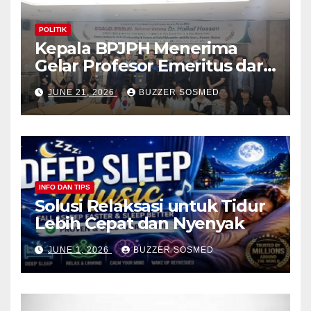
POLITIK
Kepala BPJPH Menerima
Gelar Profesor Emeritus dari
Silla University, Busan Korsel
JUNE 21, 2026
BUZZER SOSMED
INFO DAN TIPS
Solusi Relaksasi untuk Tidur
Lebih Cepat dan Nyenyak
JUNE 1, 2026
BUZZER SOSMED