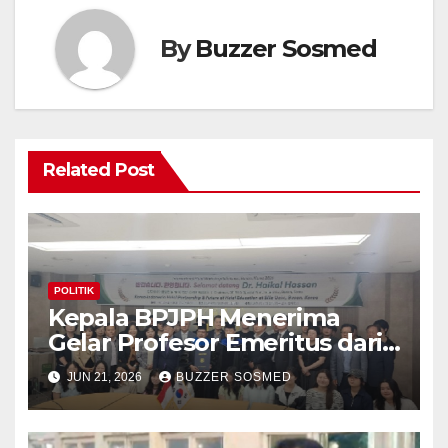
By
Buzzer Sosmed
Related Post
POLITIK
Kepala BPJPH Menerima
Gelar Profesor Emeritus dari
Silla University, Busan Korsel
JUN 21, 2026
BUZZER SOSMED