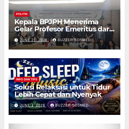
POLITIK
Kepala BPJPH Menerima
Gelar Profesor Emeritus dari
Silla University, Busan Korsel
JUNE 21, 2026
BUZZER SOSMED
INFO DAN TIPS
Solusi Relaksasi untuk Tidur
Lebih Cepat dan Nyenyak
JUNE 1, 2026
BUZZER SOSMED