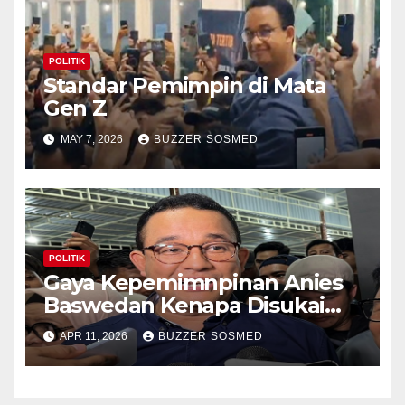
POLITIK
Standar Pemimpin di Mata
Gen Z
MAY 7, 2026
BUZZER SOSMED
POLITIK
Gaya Kepemimnpinan Anies
Baswedan Kenapa Disukai
Banget Gen Z
APR 11, 2026
BUZZER SOSMED