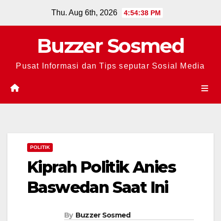
Skip
Thu. Aug 6th, 2026
4:54:39 PM
to
content
Buzzer Sosmed
Pusat Informasi dan Tips seputar Sosial Media
POLITIK
Kiprah Politik Anies
Baswedan Saat Ini
By
Buzzer Sosmed