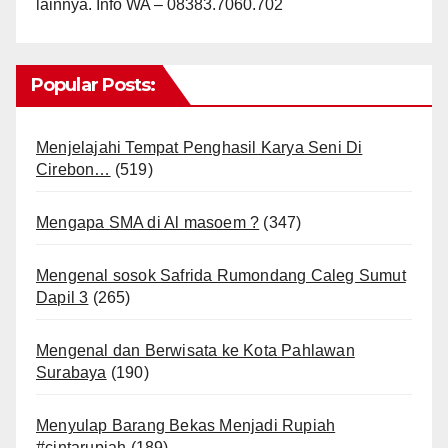
lainnya. Info WA – 08383.7060.702
Popular Posts:
Menjelajahi Tempat Penghasil Karya Seni Di
Cirebon…
(519)
Mengapa SMA di Al masoem ?
(347)
Mengenal sosok Safrida Rumondang Caleg Sumut
Dapil 3
(265)
Mengenal dan Berwisata ke Kota Pahlawan
Surabaya
(190)
Menyulap Barang Bekas Menjadi Rupiah
#cintarupiah
(189)