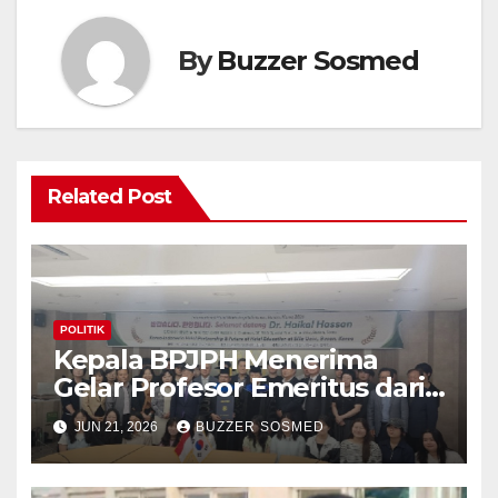
By
Buzzer Sosmed
Related Post
POLITIK
Kepala BPJPH Menerima
Gelar Profesor Emeritus dari
Silla University, Busan Korsel
JUN 21, 2026
BUZZER SOSMED