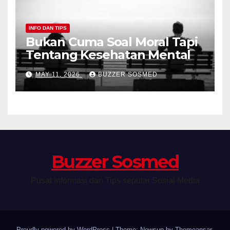
INFO DAN TIPS
Bukan Cuma Soal Moral Tapi
Tentang Kesehatan Mental
MAY 11, 2026
BUZZER SOSMED
Buzzer Sosmed
Pusat Informasi dan Tips seputar Sosial Media
Proudly powered by WordPress
|
Theme: Newsup by
Themeansar
.