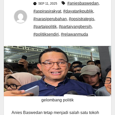
#aniesbaswedan
,
SEP 11, 2025
#aspirasirakyat
,
#dayatarikpublik
,
#narasiperubahan
,
#opsistrategis
,
#partaipolitik
,
#partaiyangbersih
,
#politiksendiri
,
#relawanmuda
gelombang politik
Anies Baswedan tetap menjadi salah satu tokoh