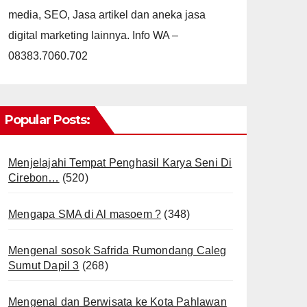
media, SEO, Jasa artikel dan aneka jasa
digital marketing lainnya. Info WA –
08383.7060.702
Popular Posts:
Menjelajahi Tempat Penghasil Karya Seni Di
Cirebon…
(520)
Mengapa SMA di Al masoem ?
(348)
Mengenal sosok Safrida Rumondang Caleg
Sumut Dapil 3
(268)
Mengenal dan Berwisata ke Kota Pahlawan