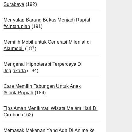
Surabaya
(192)
Menyulap Barang Bekas Menjadi Rupiah
#cintarupiah
(191)
Memilih Mobil untuk Generasi Milenial di
Akumobil
(187)
Mengenal Hipnoterapi Terpercaya Di
Jogjakarta
(184)
Cara Memilih Tabungan Untuk Anak
#CintaRupiah
(184)
Tips Aman Menikmati Wisata Malam Hari Di
Cirebon
(162)
Memasak Makanan Yang Ada Di Anime ke