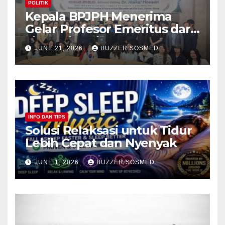
POLITIK
Kepala BPJPH Menerima
Gelar Profesor Emeritus dari
Silla University, Busan Korsel
JUNE 21, 2026
BUZZER SOSMED
INFO DAN TIPS
Solusi Relaksasi untuk Tidur
Lebih Cepat dan Nyenyak
JUNE 1, 2026
BUZZER SOSMED