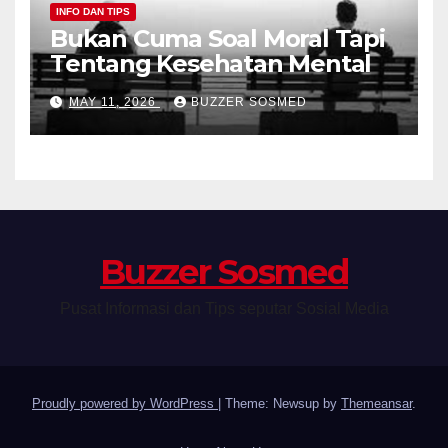
INFO DAN TIPS
Bukan Cuma Soal Moral Tapi
Tentang Kesehatan Mental
MAY 11, 2026
BUZZER SOSMED
Buzzer Sosmed
Pusat Informasi dan Tips seputar Sosial Media
Proudly powered by WordPress
|
Theme: Newsup by
Themeansar
.