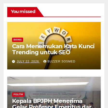
You missed
BISNIS
Cara Menemukan Kata Kunci
Trending untuk SEO
JULY 22, 2026
BUZZER SOSMED
POLITIK
Kepala BPJPH Menerima
Gelar Profesor Emeritus dari