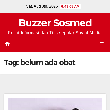
Skip
Sat. Aug 8th, 2026
6:43:08 AM
to
content
Buzzer Sosmed
Pusat Informasi dan Tips seputar Sosial Media
Tag:
belum ada obat