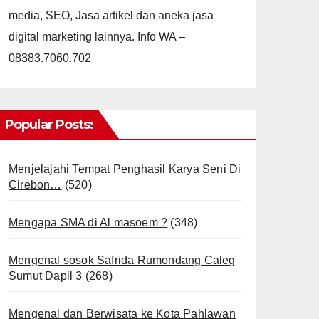
media, SEO, Jasa artikel dan aneka jasa
digital marketing lainnya. Info WA –
08383.7060.702
Popular Posts:
Menjelajahi Tempat Penghasil Karya Seni Di
Cirebon…
(520)
Mengapa SMA di Al masoem ?
(348)
Mengenal sosok Safrida Rumondang Caleg
Sumut Dapil 3
(268)
Mengenal dan Berwisata ke Kota Pahlawan