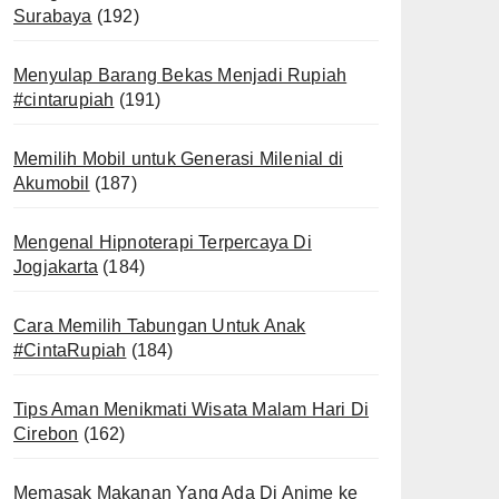
Surabaya
(192)
Menyulap Barang Bekas Menjadi Rupiah
#cintarupiah
(191)
Memilih Mobil untuk Generasi Milenial di
Akumobil
(187)
Mengenal Hipnoterapi Terpercaya Di
Jogjakarta
(184)
Cara Memilih Tabungan Untuk Anak
#CintaRupiah
(184)
Tips Aman Menikmati Wisata Malam Hari Di
Cirebon
(162)
Memasak Makanan Yang Ada Di Anime ke