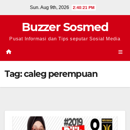
Skip
Sun. Aug 9th, 2026
2:40:21 PM
to
content
Buzzer Sosmed
Pusat Informasi dan Tips seputar Sosial Media
Tag:
caleg perempuan