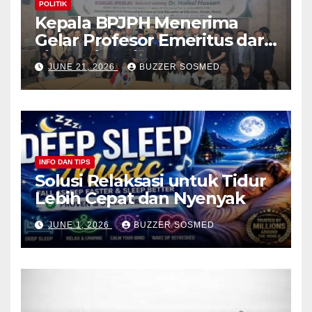
POLITIK
Kepala BPJPH Menerima
Gelar Profesor Emeritus dari
Silla University, Busan Korsel
JUNE 21, 2026
BUZZER SOSMED
INFO DAN TIPS
Solusi Relaksasi untuk Tidur
Lebih Cepat dan Nyenyak
JUNE 1, 2026
BUZZER SOSMED