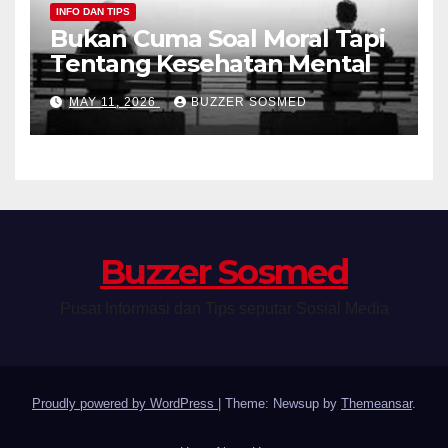
INFO DAN TIPS
Bukan Cuma Soal Moral Tapi
Tentang Kesehatan Mental
MAY 11, 2026
BUZZER SOSMED
Buzzer Sosmed
Pusat Informasi dan Tips seputar Sosial Media
Proudly powered by WordPress
|
Theme: Newsup by
Themeansar
.