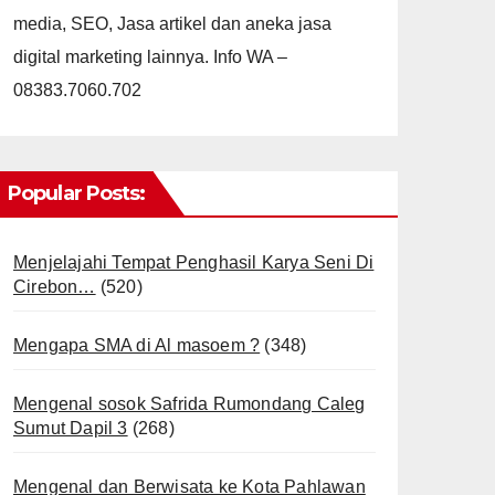
media, SEO, Jasa artikel dan aneka jasa
digital marketing lainnya. Info WA –
08383.7060.702
Popular Posts:
Menjelajahi Tempat Penghasil Karya Seni Di
Cirebon…
(520)
Mengapa SMA di Al masoem ?
(348)
Mengenal sosok Safrida Rumondang Caleg
Sumut Dapil 3
(268)
Mengenal dan Berwisata ke Kota Pahlawan