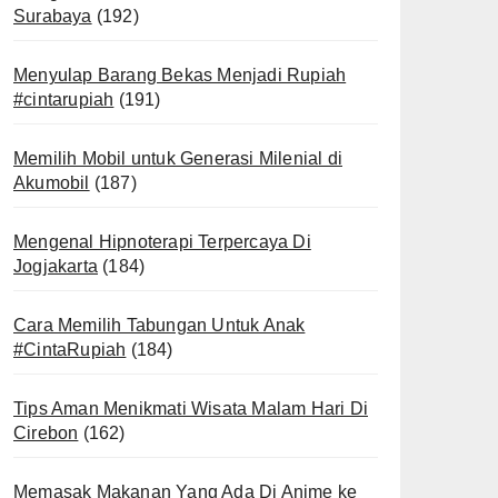
Surabaya
(192)
Menyulap Barang Bekas Menjadi Rupiah
#cintarupiah
(191)
Memilih Mobil untuk Generasi Milenial di
Akumobil
(187)
Mengenal Hipnoterapi Terpercaya Di
Jogjakarta
(184)
Cara Memilih Tabungan Untuk Anak
#CintaRupiah
(184)
Tips Aman Menikmati Wisata Malam Hari Di
Cirebon
(162)
Memasak Makanan Yang Ada Di Anime ke