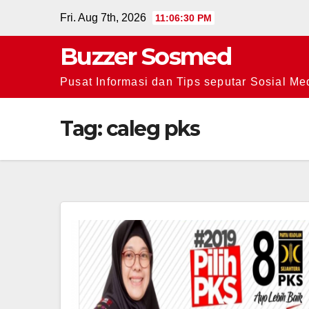
Skip
Fri. Aug 7th, 2026
11:06:31 PM
to
Buzzer Sosmed
content
Pusat Informasi dan Tips seputar Sosial Me
Tag:
caleg pks