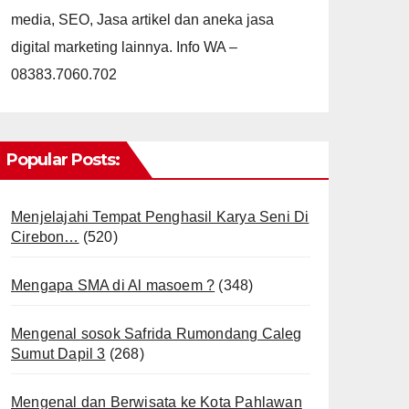
media, SEO, Jasa artikel dan aneka jasa
digital marketing lainnya. Info WA –
08383.7060.702
Popular Posts:
Menjelajahi Tempat Penghasil Karya Seni Di
Cirebon…
(520)
Mengapa SMA di Al masoem ?
(348)
Mengenal sosok Safrida Rumondang Caleg
Sumut Dapil 3
(268)
Mengenal dan Berwisata ke Kota Pahlawan