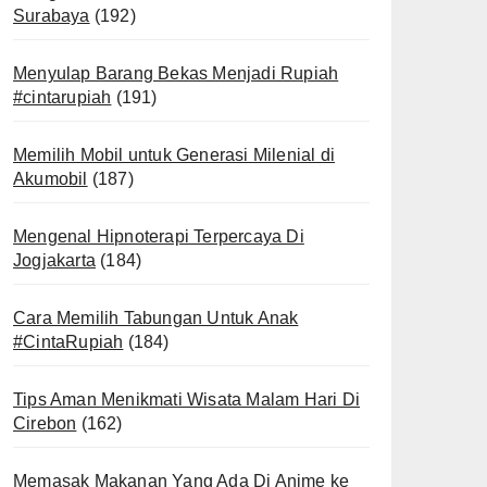
Surabaya
(192)
Menyulap Barang Bekas Menjadi Rupiah
#cintarupiah
(191)
Memilih Mobil untuk Generasi Milenial di
Akumobil
(187)
Mengenal Hipnoterapi Terpercaya Di
Jogjakarta
(184)
Cara Memilih Tabungan Untuk Anak
#CintaRupiah
(184)
Tips Aman Menikmati Wisata Malam Hari Di
Cirebon
(162)
Memasak Makanan Yang Ada Di Anime ke