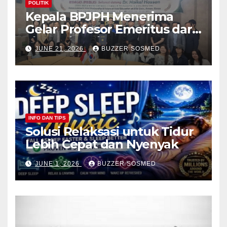
POLITIK
Kepala BPJPH Menerima
Gelar Profesor Emeritus dari
Silla University, Busan Korsel
JUNE 21, 2026
BUZZER SOSMED
INFO DAN TIPS
Solusi Relaksasi untuk Tidur
Lebih Cepat dan Nyenyak
JUNE 1, 2026
BUZZER SOSMED