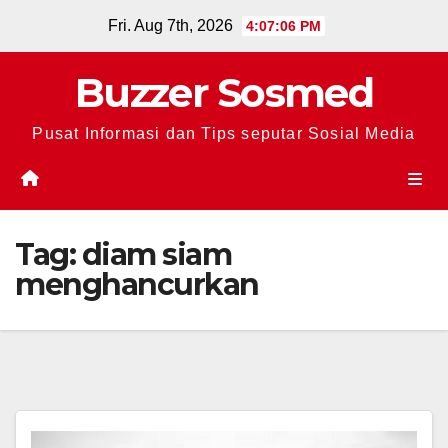
Skip
Fri. Aug 7th, 2026
4:07:07 PM
to
content
Buzzer Sosmed
Pusat Informasi dan Tips seputar Sosial Media
Tag:
diam siam
menghancurkan