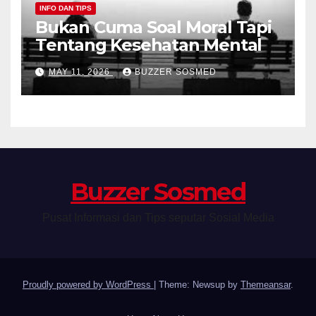
INFO DAN TIPS
Bukan Cuma Soal Moral Tapi
Tentang Kesehatan Mental
MAY 11, 2026
BUZZER SOSMED
Buzzer Sosmed
Pusat Informasi dan Tips seputar Sosial Media
Proudly powered by WordPress
|
Theme: Newsup by
Themeansar
.