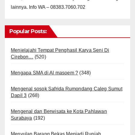
lainnya. Info WA – 08383.7060.702
Popular Posts:
Menjelajahi Tempat Penghasil Karya Seni Di
Cirebon…
(520)
Mengapa SMA di Al masoem ?
(348)
Mengenal sosok Safrida Rumondang Caleg Sumut
Dapil 3
(268)
Mengenal dan Berwisata ke Kota Pahlawan
Surabaya
(192)
Menyulap Barang Bekas Menjadi Rupiah