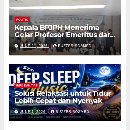
POLITIK
Kepala BPJPH Menerima
Gelar Profesor Emeritus dari
Silla University, Busan Korsel
JUNE 21, 2026
BUZZER SOSMED
INFO DAN TIPS
Solusi Relaksasi untuk Tidur
Lebih Cepat dan Nyenyak
JUNE 1, 2026
BUZZER SOSMED