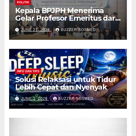
POLITIK
Kepala BPJPH Menerima
Gelar Profesor Emeritus dari
Silla University, Busan Korsel
JUNE 21, 2026
BUZZER SOSMED
INFO DAN TIPS
Solusi Relaksasi untuk Tidur
Lebih Cepat dan Nyenyak
JUNE 1, 2026
BUZZER SOSMED