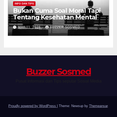
INFO DAN TIPS
Bukan Cuma Soal Moral Tapi
Tentang Kesehatan Mental
MAY 11, 2026
BUZZER SOSMED
Buzzer Sosmed
Pusat Informasi dan Tips seputar Sosial Media
Proudly powered by WordPress
|
Theme: Newsup by
Themeansar
.