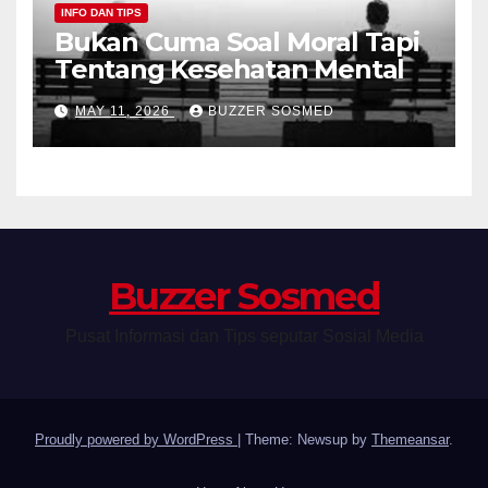
INFO DAN TIPS
Bukan Cuma Soal Moral Tapi
Tentang Kesehatan Mental
MAY 11, 2026
BUZZER SOSMED
Buzzer Sosmed
Pusat Informasi dan Tips seputar Sosial Media
Proudly powered by WordPress
|
Theme: Newsup by
Themeansar
.