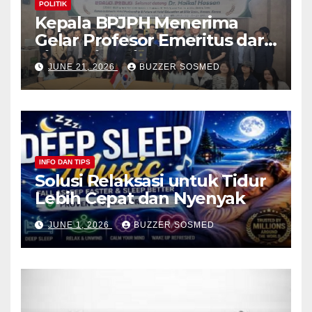
POLITIK
Kepala BPJPH Menerima
Gelar Profesor Emeritus dari
Silla University, Busan Korsel
JUNE 21, 2026
BUZZER SOSMED
INFO DAN TIPS
Solusi Relaksasi untuk Tidur
Lebih Cepat dan Nyenyak
JUNE 1, 2026
BUZZER SOSMED