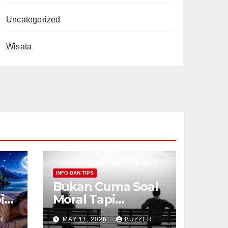
Uncategorized
Wisata
INFO DAN TIPS
Bukan Cuma Soal
ih
Moral Tapi
Tentang
R
MAY 11, 2026
BUZZER
Kesehatan Mental