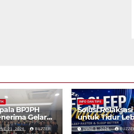
TIK
INFO DAN TIPS
pala BPJPH
Solusi Relaksasi
nerima Gelar
untuk Tidur Leb
ofesor Emeritus
Cepat dan
UNE 21, 2026
BUZZER
JUNE 1, 2026
BUZZE
i Silla
Nyenyak