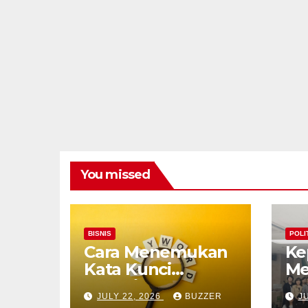
You missed
BISNIS
POLI
Cara Menemukan
Ke
Kata Kunci
Me
Trending untuk
Pr
JULY 22, 2026
BUZZER
J
SEO
dar