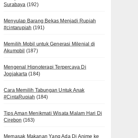
Surabaya
(192)
Menyulap Barang Bekas Menjadi Rupiah
#cintarupiah
(191)
Memilih Mobil untuk Generasi Milenial di
Akumobil
(187)
Mengenal Hipnoterapi Terpercaya Di
Jogjakarta
(184)
Cara Memilih Tabungan Untuk Anak
#CintaRupiah
(184)
Tips Aman Menikmati Wisata Malam Hari Di
Cirebon
(163)
Memasak Makanan Yang Ada Di Anime ke