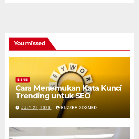
You missed
BISNIS
Cara Menemukan Kata Kunci
Trending untuk SEO
JULY 22, 2026
BUZZER SOSMED