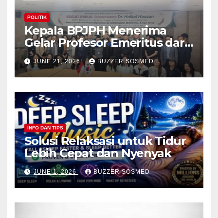
POLITIK
Kepala BPJPH Menerima
Gelar Profesor Emeritus dari
Silla University, Busan Korsel
JUNE 21, 2026
BUZZER SOSMED
INFO DAN TIPS
Solusi Relaksasi untuk Tidur
Lebih Cepat dan Nyenyak
JUNE 1, 2026
BUZZER SOSMED