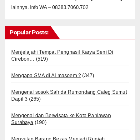
lainnya. Info WA – 08383.7060.702
Popular Posts:
Menjelajahi Tempat Penghasil Karya Seni Di
Cirebon…
(519)
Mengapa SMA di Al masoem ?
(347)
Mengenal sosok Safrida Rumondang Caleg Sumut
Dapil 3
(265)
Mengenal dan Berwisata ke Kota Pahlawan
Surabaya
(190)
Menyulap Barang Bekas Menjadi Rupiah