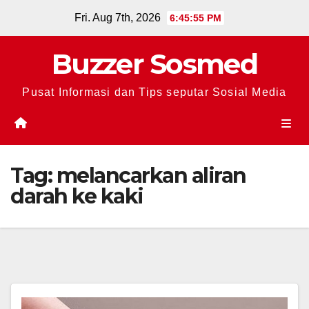
Skip
Fri. Aug 7th, 2026
6:45:56 PM
to
content
Buzzer Sosmed
Pusat Informasi dan Tips seputar Sosial Media
Tag:
melancarkan aliran
darah ke kaki