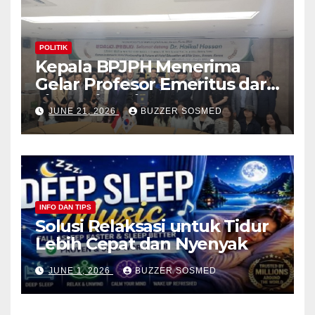
POLITIK
Kepala BPJPH Menerima
Gelar Profesor Emeritus dari
Silla University, Busan Korsel
JUNE 21, 2026
BUZZER SOSMED
INFO DAN TIPS
Solusi Relaksasi untuk Tidur
Lebih Cepat dan Nyenyak
JUNE 1, 2026
BUZZER SOSMED