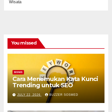
Wisata
You missed
BISNIS
Cara Menemukan Kata Kunci
Trending untuk SEO
JULY 22, 2026
BUZZER SOSMED