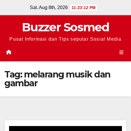
Skip
Sat. Aug 8th, 2026
11:23:13 PM
to
content
Buzzer Sosmed
Pusat Informasi dan Tips seputar Sosial Media
Tag:
melarang musik dan
gambar