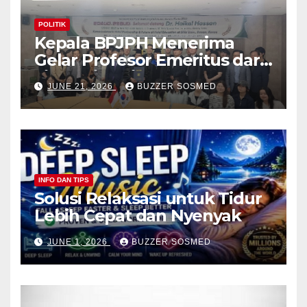
POLITIK
Kepala BPJPH Menerima
Gelar Profesor Emeritus dari
Silla University, Busan Korsel
JUNE 21, 2026
BUZZER SOSMED
INFO DAN TIPS
Solusi Relaksasi untuk Tidur
Lebih Cepat dan Nyenyak
JUNE 1, 2026
BUZZER SOSMED