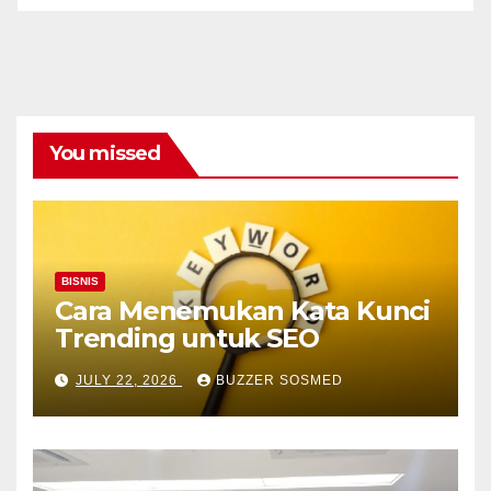
You missed
BISNIS
Cara Menemukan Kata Kunci
Trending untuk SEO
JULY 22, 2026
BUZZER SOSMED