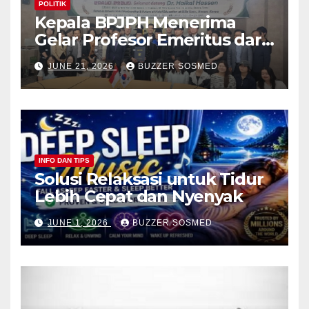
POLITIK
Kepala BPJPH Menerima
Gelar Profesor Emeritus dari
Silla University, Busan Korsel
JUNE 21, 2026
BUZZER SOSMED
INFO DAN TIPS
Solusi Relaksasi untuk Tidur
Lebih Cepat dan Nyenyak
JUNE 1, 2026
BUZZER SOSMED