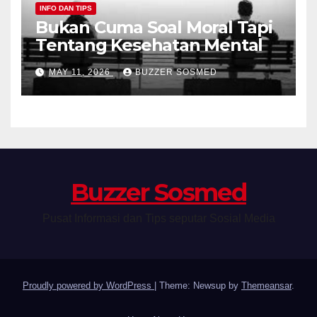
INFO DAN TIPS
Bukan Cuma Soal Moral Tapi
Tentang Kesehatan Mental
MAY 11, 2026
BUZZER SOSMED
Buzzer Sosmed
Pusat Informasi dan Tips seputar Sosial Media
Proudly powered by WordPress
|
Theme: Newsup by
Themeansar
.