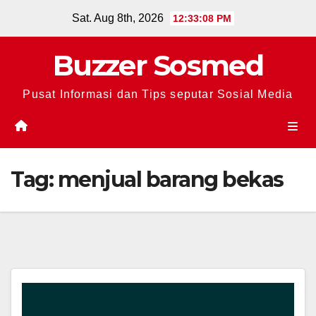
Skip
Sat. Aug 8th, 2026
12:33:08 PM
to
content
Buzzer Sosmed
Pusat Informasi dan Tips seputar Sosial Media
Tag:
menjual barang bekas