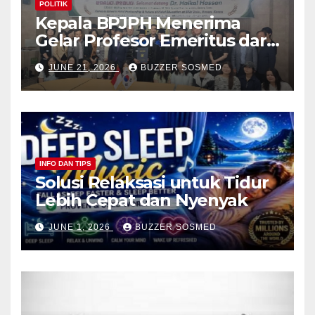
POLITIK
Kepala BPJPH Menerima
Gelar Profesor Emeritus dari
Silla University, Busan Korsel
JUNE 21, 2026
BUZZER SOSMED
INFO DAN TIPS
Solusi Relaksasi untuk Tidur
Lebih Cepat dan Nyenyak
JUNE 1, 2026
BUZZER SOSMED