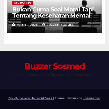
INFO DAN TIPS
Bukan Cuma Soal Moral Tapi
Tentang Kesehatan Mental
MAY 11, 2026
BUZZER SOSMED
Buzzer Sosmed
Pusat Informasi dan Tips seputar Sosial Media
Proudly powered by WordPress
|
Theme: Newsup by
Themeansar
.