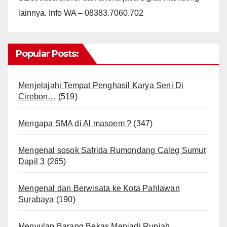
lainnya. Info WA – 08383.7060.702
Popular Posts:
Menjelajahi Tempat Penghasil Karya Seni Di
Cirebon…
(519)
Mengapa SMA di Al masoem ?
(347)
Mengenal sosok Safrida Rumondang Caleg Sumut
Dapil 3
(265)
Mengenal dan Berwisata ke Kota Pahlawan
Surabaya
(190)
Menyulap Barang Bekas Menjadi Rupiah