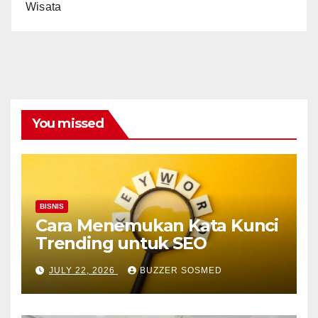
Wisata
You missed
BISNIS
Cara Menemukan Kata Kunci
Trending untuk SEO
JULY 22, 2026
BUZZER SOSMED