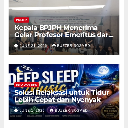
POLITIK
Kepala BPJPH Menerima
Gelar Profesor Emeritus dari
Silla University, Busan Korsel
JUNE 21, 2026
BUZZER SOSMED
INFO DAN TIPS
Solusi Relaksasi untuk Tidur
Lebih Cepat dan Nyenyak
JUNE 1, 2026
BUZZER SOSMED