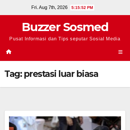
Skip
Fri. Aug 7th, 2026
5:15:52 PM
to
content
Buzzer Sosmed
Pusat Informasi dan Tips seputar Sosial Media
Tag:
prestasi luar biasa