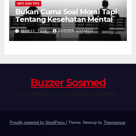
INFO DAN TIPS
Bukan Cuma Soal Moral Tapi
Tentang Kesehatan Mental
MAY 11, 2026
BUZZER SOSMED
Buzzer Sosmed
Pusat Informasi dan Tips seputar Sosial Media
Proudly powered by WordPress
|
Theme: Newsup by
Themeansar
.