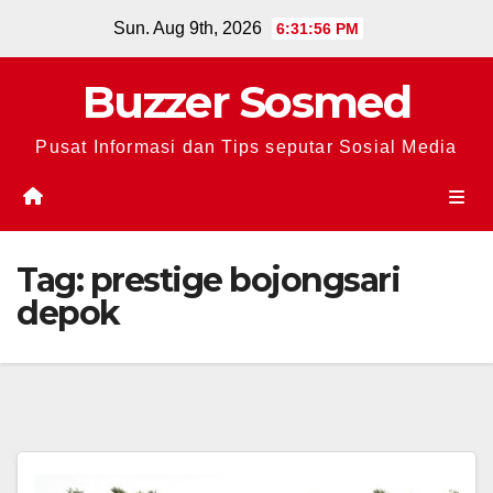
Skip
Sun. Aug 9th, 2026
6:31:56 PM
to
content
Buzzer Sosmed
Pusat Informasi dan Tips seputar Sosial Media
Tag:
prestige bojongsari
depok