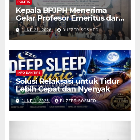
POLITIK
Kepala BPJPH Menerima
Gelar Profesor Emeritus dari
Silla University, Busan Korsel
JUNE 21, 2026
BUZZER SOSMED
INFO DAN TIPS
Solusi Relaksasi untuk Tidur
Lebih Cepat dan Nyenyak
JUNE 1, 2026
BUZZER SOSMED