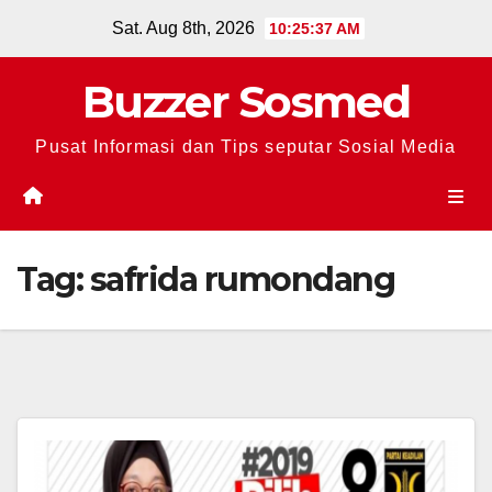
Skip
Sat. Aug 8th, 2026
10:25:37 AM
to
content
Buzzer Sosmed
Pusat Informasi dan Tips seputar Sosial Media
Tag:
safrida rumondang