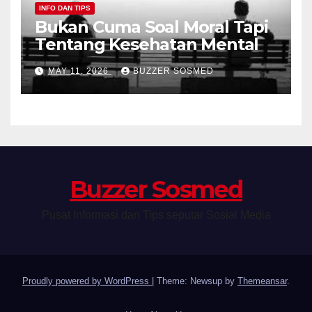
INFO DAN TIPS
Bukan Cuma Soal Moral Tapi
Tentang Kesehatan Mental
MAY 11, 2026
BUZZER SOSMED
Buzzer Sosmed
Pusat Informasi dan Tips seputar Sosial Media
Proudly powered by WordPress
|
Theme: Newsup by
Themeansar
.