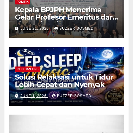
POLITIK
Kepala BPJPH Menerima
Gelar Profesor Emeritus dari
Silla University, Busan Korsel
JUNE 21, 2026
BUZZER SOSMED
INFO DAN TIPS
Solusi Relaksasi untuk Tidur
Lebih Cepat dan Nyenyak
JUNE 1, 2026
BUZZER SOSMED