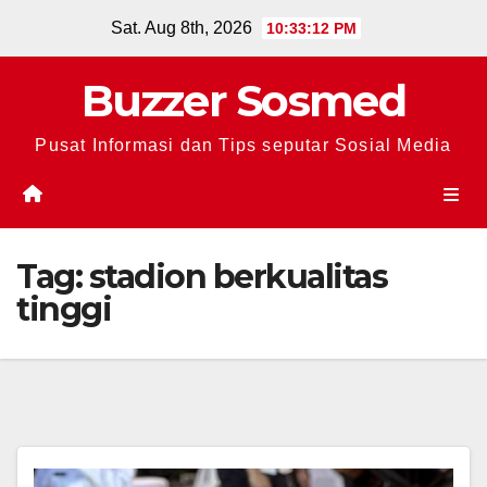
Skip
Sat. Aug 8th, 2026
10:33:13 PM
to
content
Buzzer Sosmed
Pusat Informasi dan Tips seputar Sosial Media
Tag:
stadion berkualitas
tinggi