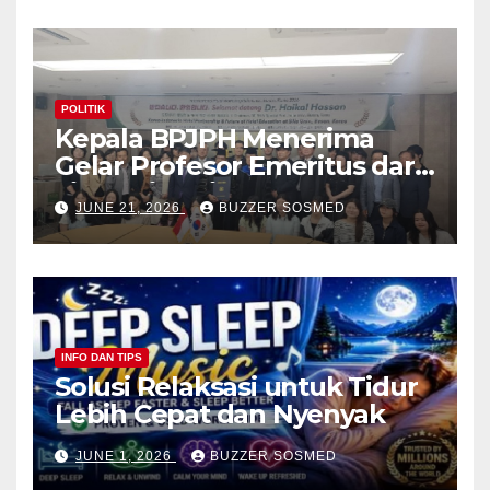
POLITIK
Kepala BPJPH Menerima
Gelar Profesor Emeritus dari
Silla University, Busan Korsel
JUNE 21, 2026
BUZZER SOSMED
INFO DAN TIPS
Solusi Relaksasi untuk Tidur
Lebih Cepat dan Nyenyak
JUNE 1, 2026
BUZZER SOSMED