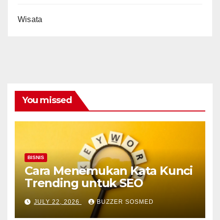
Wisata
You missed
BISNIS
Cara Menemukan Kata Kunci
Trending untuk SEO
JULY 22, 2026
BUZZER SOSMED