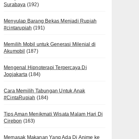
Surabaya
(192)
Menyulap Barang Bekas Menjadi Rupiah
#cintarupiah
(191)
Memilih Mobil untuk Generasi Milenial di
Akumobil
(187)
Mengenal Hipnoterapi Terpercaya Di
Jogjakarta
(184)
Cara Memilih Tabungan Untuk Anak
#CintaRupiah
(184)
Tips Aman Menikmati Wisata Malam Hari Di
Cirebon
(163)
Memasak Makanan Yang Ada Di Anime ke