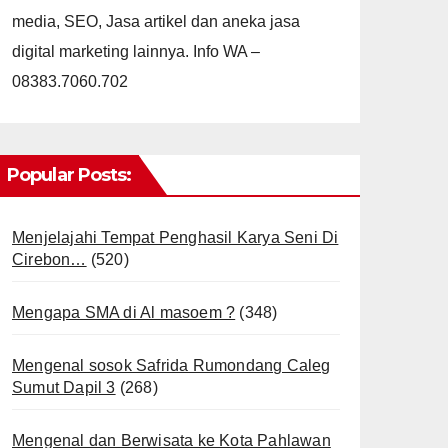
media, SEO, Jasa artikel dan aneka jasa
digital marketing lainnya. Info WA –
08383.7060.702
Popular Posts:
Menjelajahi Tempat Penghasil Karya Seni Di
Cirebon…
(520)
Mengapa SMA di Al masoem ?
(348)
Mengenal sosok Safrida Rumondang Caleg
Sumut Dapil 3
(268)
Mengenal dan Berwisata ke Kota Pahlawan