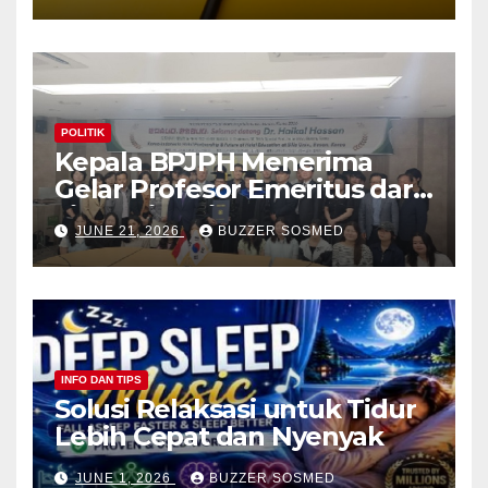
POLITIK
Kepala BPJPH Menerima
Gelar Profesor Emeritus dari
Silla University, Busan Korsel
JUNE 21, 2026
BUZZER SOSMED
INFO DAN TIPS
Solusi Relaksasi untuk Tidur
Lebih Cepat dan Nyenyak
JUNE 1, 2026
BUZZER SOSMED