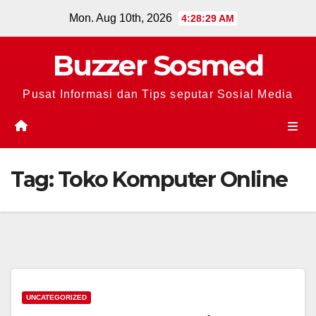
Skip
Mon. Aug 10th, 2026
4:28:30 AM
to
content
Buzzer Sosmed
Pusat Informasi dan Tips seputar Sosial Media
Tag:
Toko Komputer Online
UNCATEGORIZED