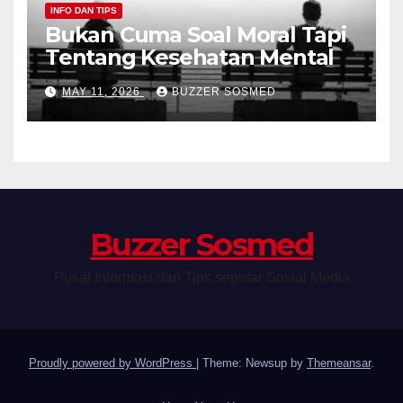
INFO DAN TIPS
Bukan Cuma Soal Moral Tapi
Tentang Kesehatan Mental
MAY 11, 2026
BUZZER SOSMED
Buzzer Sosmed
Pusat Informasi dan Tips seputar Sosial Media
Proudly powered by WordPress
|
Theme: Newsup by
Themeansar
.