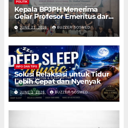
POLITIK
Kepala BPJPH Menerima
Gelar Profesor Emeritus dari
Silla University, Busan Korsel
JUNE 21, 2026
BUZZER SOSMED
INFO DAN TIPS
Solusi Relaksasi untuk Tidur
Lebih Cepat dan Nyenyak
JUNE 1, 2026
BUZZER SOSMED