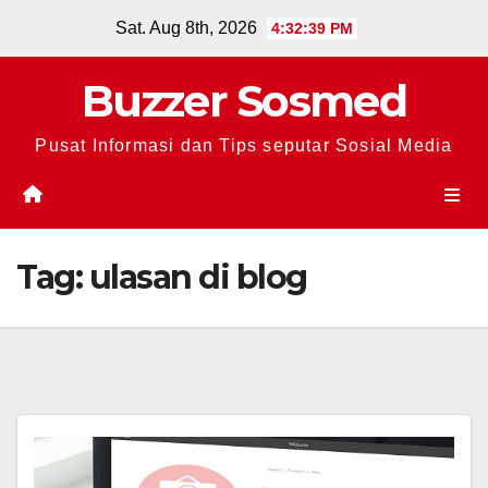
Skip
Sat. Aug 8th, 2026
4:32:39 PM
to
content
Buzzer Sosmed
Pusat Informasi dan Tips seputar Sosial Media
Tag:
ulasan di blog