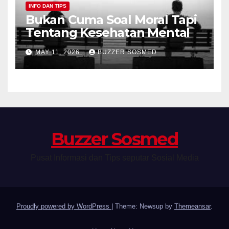
INFO DAN TIPS
Bukan Cuma Soal Moral Tapi
Tentang Kesehatan Mental
MAY 11, 2026
BUZZER SOSMED
Buzzer Sosmed
Pusat Informasi dan Tips seputar Sosial Media
Proudly powered by WordPress
|
Theme: Newsup by
Themeansar
.