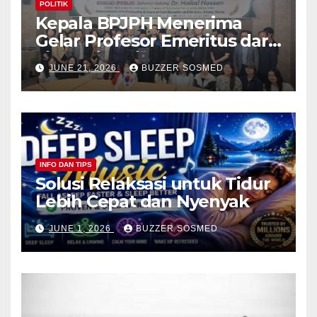
POLITIK
Kepala BPJPH Menerima
Gelar Profesor Emeritus dari
Silla University, Busan Korsel
JUNE 21, 2026
BUZZER SOSMED
INFO DAN TIPS
Solusi Relaksasi untuk Tidur
Lebih Cepat dan Nyenyak
JUNE 1, 2026
BUZZER SOSMED