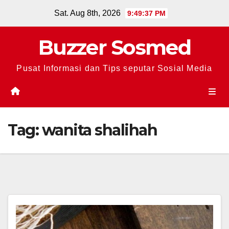
Skip
Sat. Aug 8th, 2026
9:49:37 PM
to
content
Buzzer Sosmed
Pusat Informasi dan Tips seputar Sosial Media
Tag:
wanita shalihah