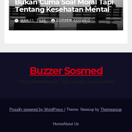
Bukan Cuma Soal Moral Tapi
Tentang Kesehatan Mental
MAY 11, 2026
BUZZER SOSMED
Buzzer Sosmed
Pusat Informasi dan Tips seputar Sosial Media
Proudly powered by WordPress
|
Theme: Newsup by
Themeansar
.
Home
About Us