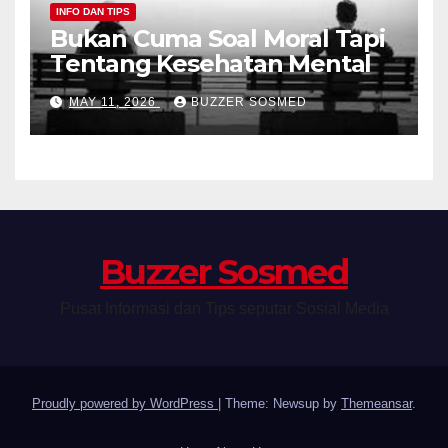
INFO DAN TIPS
Bukan Cuma Soal Moral Tapi
Tentang Kesehatan Mental
MAY 11, 2026
BUZZER SOSMED
Buzzer Sosmed
Pusat Informasi dan Tips seputar Sosial Media
Proudly powered by WordPress
|
Theme: Newsup by
Themeansar
.