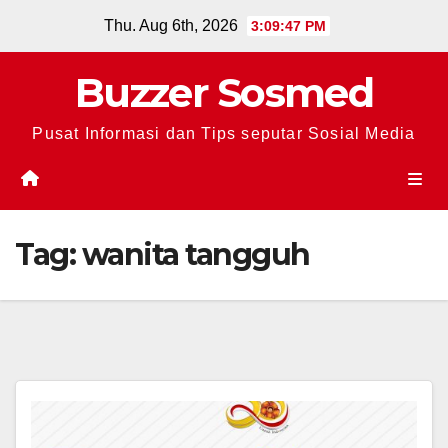
Skip
Thu. Aug 6th, 2026
3:09:47 PM
to
content
Buzzer Sosmed
Pusat Informasi dan Tips seputar Sosial Media
Tag:
wanita tangguh