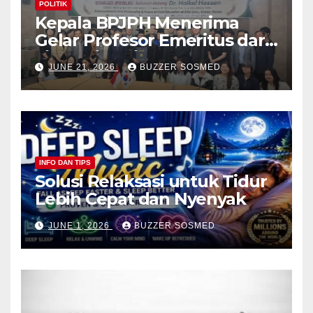
POLITIK
Kepala BPJPH Menerima
Gelar Profesor Emeritus dari
Silla University, Busan Korsel
JUNE 21, 2026
BUZZER SOSMED
INFO DAN TIPS
Solusi Relaksasi untuk Tidur
Lebih Cepat dan Nyenyak
JUNE 1, 2026
BUZZER SOSMED