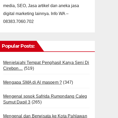
media, SEO, Jasa artikel dan aneka jasa
digital marketing lainnya. Info WA –
08383.7060.702
Popular Posts:
Menjelajahi Tempat Penghasil Karya Seni Di
Cirebon…
(519)
Mengapa SMA di Al masoem ?
(347)
Mengenal sosok Safrida Rumondang Caleg
Sumut Dapil 3
(265)
Mengenal dan Berwisata ke Kota Pahlawan