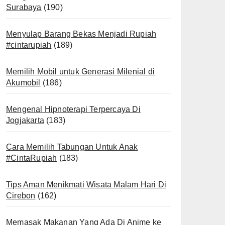
Surabaya
(190)
Menyulap Barang Bekas Menjadi Rupiah
#cintarupiah
(189)
Memilih Mobil untuk Generasi Milenial di
Akumobil
(186)
Mengenal Hipnoterapi Terpercaya Di
Jogjakarta
(183)
Cara Memilih Tabungan Untuk Anak
#CintaRupiah
(183)
Tips Aman Menikmati Wisata Malam Hari Di
Cirebon
(162)
Memasak Makanan Yang Ada Di Anime ke