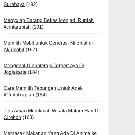
Surabaya
(192)
Menyulap Barang Bekas Menjadi Rupiah
#cintarupiah
(191)
Memilih Mobil untuk Generasi Milenial di
Akumobil
(187)
Mengenal Hipnoterapi Terpercaya Di
Jogjakarta
(184)
Cara Memilih Tabungan Untuk Anak
#CintaRupiah
(184)
Tips Aman Menikmati Wisata Malam Hari Di
Cirebon
(163)
Memasak Makanan Yang Ada Di Anime ke