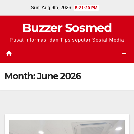
Skip
Sun. Aug 9th, 2026
5:21:20 PM
to
content
Buzzer Sosmed
Pusat Informasi dan Tips seputar Sosial Media
Month:
June 2026