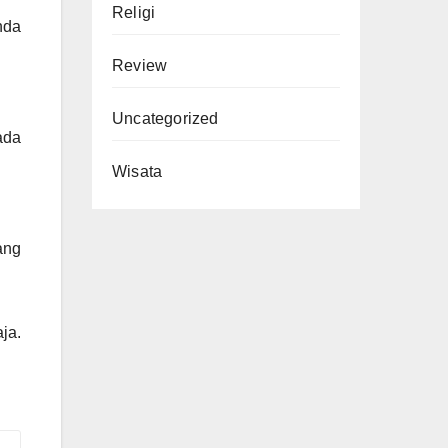
Religi
nda
Review
Uncategorized
ada
Wisata
ang
ja.