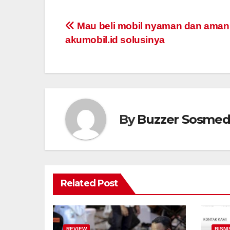
Post
Mau beli mobil nyaman dan aman
akumobil.id solusinya
navigation
By
Buzzer Sosme
Related Post
REVIEW
BISNI