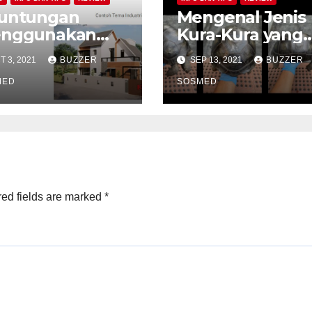
untungan
Mengenal Jenis
nggunakan
Kura-Kura yang
sa Desain
bisa dipelihara
T 3, 2021
BUZZER
SEP 13, 2021
BUZZER
mah Bogor
dirumah
MED
SOSMED
ed fields are marked
*