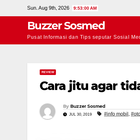
Skip
Sun. Aug 9th, 2026
9:53:01 AM
to
Buzzer Sosmed
content
Pusat Informasi dan Tips seputar Sosial Me
REVIEW
Cara jitu agar ti
By
Buzzer Sosmed
#info mobil
,
#oto
JUL 30, 2019