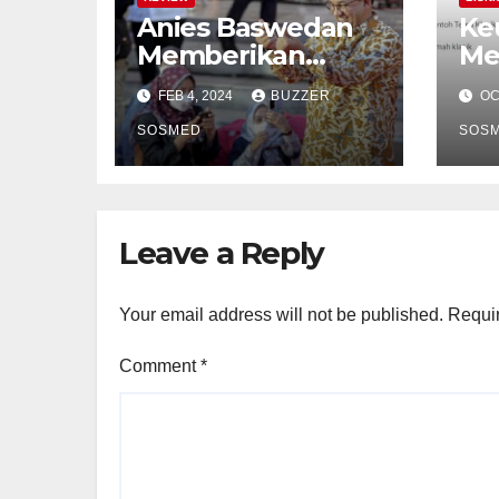
Anies Baswedan
Ke
Memberikan
Me
Dukungan Positif
Ja
FEB 4, 2024
BUZZER
OC
Terhadap
Ru
Pertumbuhan
SOSMED
SOS
Sektor Konstruksi
Di Indonesia
Leave a Reply
Your email address will not be published.
Requir
Comment
*