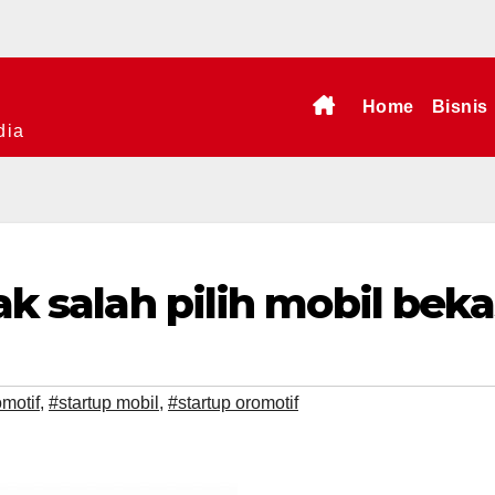
Home
Bisnis
dia
dak salah pilih mobil bek
motif
,
#startup mobil
,
#startup oromotif