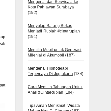
Mengenal dan Berwisata ke
Kota Pahlawan Surabaya
(192)
Menyulap Barang Bekas
Menjadi Rupiah #cintarupiah
(191)
kup
yak
Memilih Mobil untuk Generasi
Milenial di Akumobil
(187)
Mengenal Hipnoterapi
Terpercaya Di Jogjakarta
(184)
pat
Cara Memilih Tabungan Untuk
Anak #CintaRupiah
(184)
Tips Aman Menikmati Wisata
Malam Hari Di Cirebon
(163)