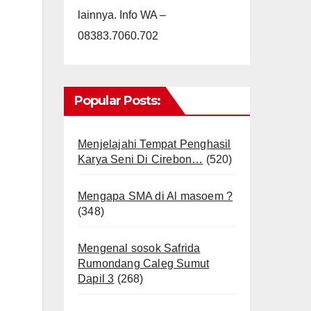
lainnya. Info WA –
08383.7060.702
Popular Posts:
Menjelajahi Tempat Penghasil
Karya Seni Di Cirebon…
(520)
Mengapa SMA di Al masoem ?
(348)
Mengenal sosok Safrida
Rumondang Caleg Sumut
Dapil 3
(268)