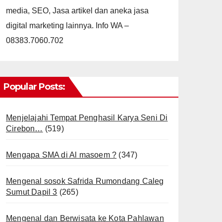
media, SEO, Jasa artikel dan aneka jasa
digital marketing lainnya. Info WA –
08383.7060.702
Popular Posts:
Menjelajahi Tempat Penghasil Karya Seni Di
Cirebon…
(519)
Mengapa SMA di Al masoem ?
(347)
Mengenal sosok Safrida Rumondang Caleg
Sumut Dapil 3
(265)
Mengenal dan Berwisata ke Kota Pahlawan