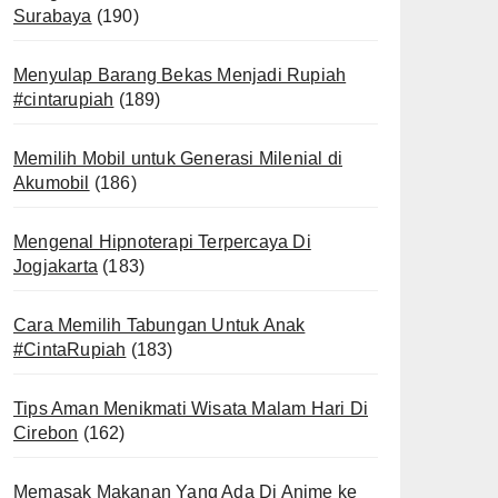
Surabaya
(190)
Menyulap Barang Bekas Menjadi Rupiah
#cintarupiah
(189)
Memilih Mobil untuk Generasi Milenial di
Akumobil
(186)
Mengenal Hipnoterapi Terpercaya Di
Jogjakarta
(183)
Cara Memilih Tabungan Untuk Anak
#CintaRupiah
(183)
Tips Aman Menikmati Wisata Malam Hari Di
Cirebon
(162)
Memasak Makanan Yang Ada Di Anime ke