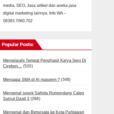
media, SEO, Jasa artikel dan aneka jasa
digital marketing lainnya. Info WA –
08383.7060.702
Popular Posts:
Menjelajahi Tempat Penghasil Karya Seni Di
Cirebon…
(520)
Mengapa SMA di Al masoem ?
(348)
Mengenal sosok Safrida Rumondang Caleg
Sumut Dapil 3
(268)
Mengenal dan Berwisata ke Kota Pahlawan