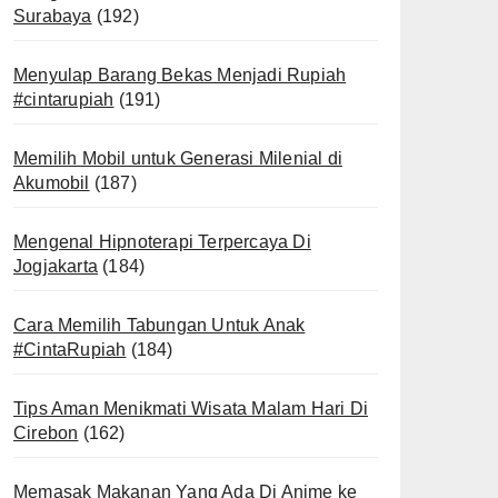
Surabaya
(192)
Menyulap Barang Bekas Menjadi Rupiah
#cintarupiah
(191)
Memilih Mobil untuk Generasi Milenial di
Akumobil
(187)
Mengenal Hipnoterapi Terpercaya Di
Jogjakarta
(184)
Cara Memilih Tabungan Untuk Anak
#CintaRupiah
(184)
Tips Aman Menikmati Wisata Malam Hari Di
Cirebon
(162)
Memasak Makanan Yang Ada Di Anime ke