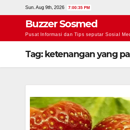
Skip
Sun. Aug 9th, 2026
7:00:35 PM
to
Buzzer Sosmed
content
Pusat Informasi dan Tips seputar Sosial Me
Tag:
ketenangan yang pa