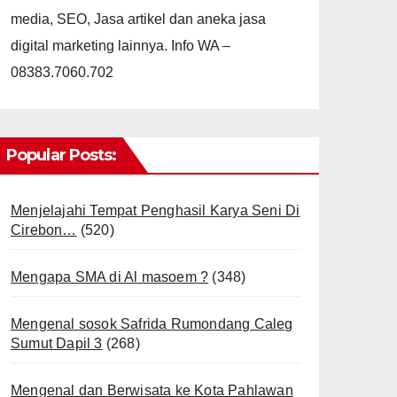
media, SEO, Jasa artikel dan aneka jasa
digital marketing lainnya. Info WA –
08383.7060.702
Popular Posts:
Menjelajahi Tempat Penghasil Karya Seni Di
Cirebon…
(520)
Mengapa SMA di Al masoem ?
(348)
Mengenal sosok Safrida Rumondang Caleg
Sumut Dapil 3
(268)
Mengenal dan Berwisata ke Kota Pahlawan