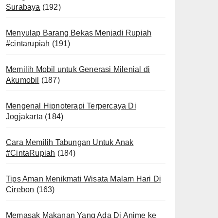
Surabaya
(192)
Menyulap Barang Bekas Menjadi Rupiah
#cintarupiah
(191)
Memilih Mobil untuk Generasi Milenial di
Akumobil
(187)
Mengenal Hipnoterapi Terpercaya Di
Jogjakarta
(184)
Cara Memilih Tabungan Untuk Anak
#CintaRupiah
(184)
Tips Aman Menikmati Wisata Malam Hari Di
Cirebon
(163)
Memasak Makanan Yang Ada Di Anime ke