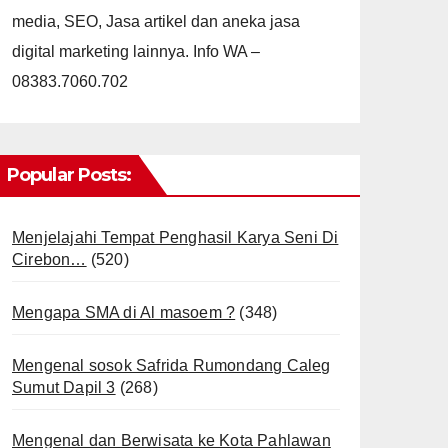
media, SEO, Jasa artikel dan aneka jasa
digital marketing lainnya. Info WA –
08383.7060.702
Popular Posts:
Menjelajahi Tempat Penghasil Karya Seni Di
Cirebon…
(520)
Mengapa SMA di Al masoem ?
(348)
Mengenal sosok Safrida Rumondang Caleg
Sumut Dapil 3
(268)
Mengenal dan Berwisata ke Kota Pahlawan