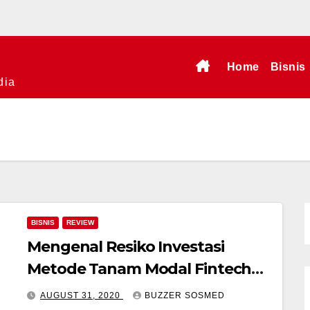
Home
Bisnis
dia
BISNIS
REVIEW
Mengenal Resiko Investasi
Metode Tanam Modal Fintech
P2P Lending dan Cara
AUGUST 31, 2020
BUZZER SOSMED