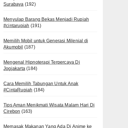
Surabaya
(192)
Menyulap Barang Bekas Menjadi Rupiah
#cintarupiah
(191)
Memilih Mobil untuk Generasi Milenial di
Akumobil
(187)
Mengenal Hipnoterapi Terpercaya Di
Jogjakarta
(184)
Cara Memilih Tabungan Untuk Anak
#CintaRupiah
(184)
Tips Aman Menikmati Wisata Malam Hari Di
Cirebon
(163)
Memasak Makanan Yang Ada Di Anime ke