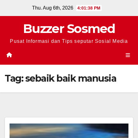
Skip
Thu. Aug 6th, 2026
4:01:39 PM
to
content
Buzzer Sosmed
Pusat Informasi dan Tips seputar Sosial Media
Tag:
sebaik baik manusia