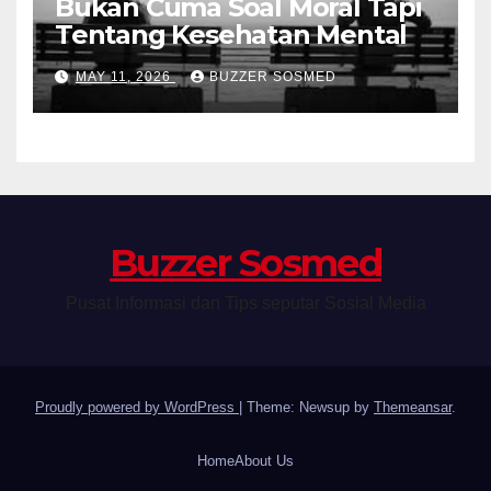
Bukan Cuma Soal Moral Tapi
Tentang Kesehatan Mental
MAY 11, 2026
BUZZER SOSMED
Buzzer Sosmed
Pusat Informasi dan Tips seputar Sosial Media
Proudly powered by WordPress
|
Theme: Newsup by
Themeansar
.
Home
About Us