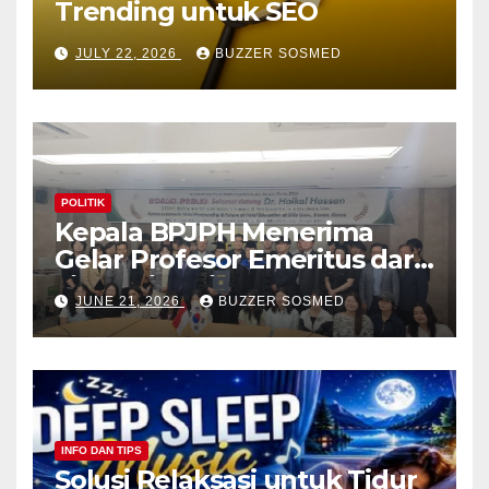
Trending untuk SEO
JULY 22, 2026
BUZZER SOSMED
POLITIK
Kepala BPJPH Menerima
Gelar Profesor Emeritus dari
Silla University, Busan Korsel
JUNE 21, 2026
BUZZER SOSMED
INFO DAN TIPS
Solusi Relaksasi untuk Tidur