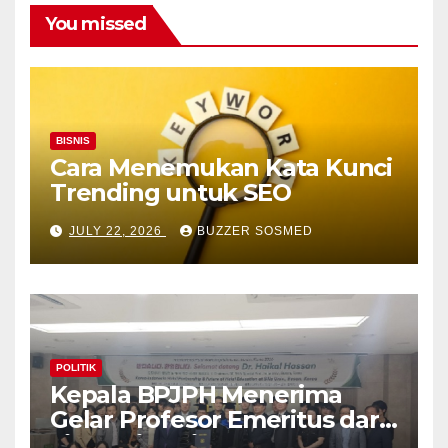
You missed
BISNIS
Cara Menemukan Kata Kunci
Trending untuk SEO
JULY 22, 2026
BUZZER SOSMED
POLITIK
Kepala BPJPH Menerima
Gelar Profesor Emeritus dari
Silla University, Busan Korsel