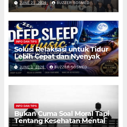
JUNE 21, 2026
BUZZER SOSMED
INFO DAN TIPS
Solusi Relaksasi untuk Tidur
Lebih Cepat dan Nyenyak
JUNE 1, 2026
BUZZER SOSMED
INFO DAN TIPS
Bukan Cuma Soal Moral Tapi
Tentang Kesehatan Mental