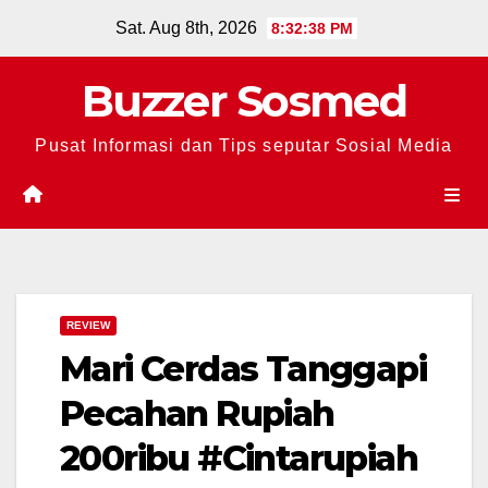
Skip
Sat. Aug 8th, 2026
8:32:39 PM
to
content
Buzzer Sosmed
Pusat Informasi dan Tips seputar Sosial Media
REVIEW
Mari Cerdas Tanggapi
Pecahan Rupiah
200ribu #Cintarupiah