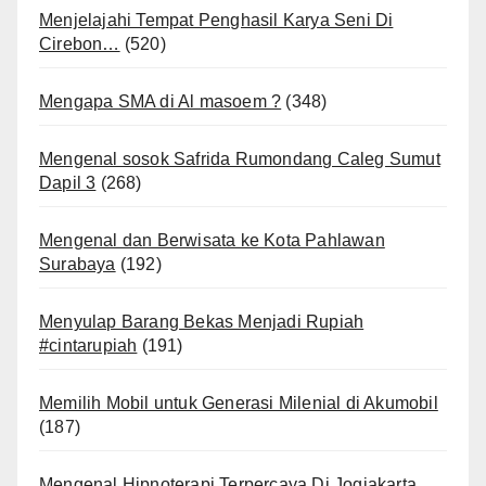
Menjelajahi Tempat Penghasil Karya Seni Di
Cirebon…
(520)
Mengapa SMA di Al masoem ?
(348)
Mengenal sosok Safrida Rumondang Caleg Sumut
Dapil 3
(268)
Mengenal dan Berwisata ke Kota Pahlawan
Surabaya
(192)
Menyulap Barang Bekas Menjadi Rupiah
#cintarupiah
(191)
Memilih Mobil untuk Generasi Milenial di Akumobil
(187)
Mengenal Hipnoterapi Terpercaya Di Jogjakarta